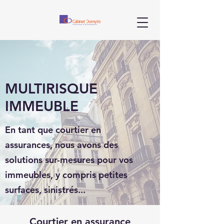
MULTIRISQUE
IMMEUBLE
En tant que courtier en
assurances, nous avons des
solutions sur-mesures pour vos
immeubles, y compris petites
surfaces, sinistrés...
Courtier en assurance